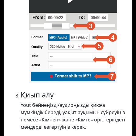
Қиып алу
Yout бейнеңізді/аудиоңызды қиюға
мүмкіндік береді, уақыт ауқымын сүйреуіңіз
немесе «Кімнен» және «Кімге» өрістеріндегі
мәндерді өзгертуіңіз керек.