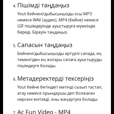
Пішімді таңдаңыз
Yout бейнені/дыбысыңызды осы MP3
немесе WAV (аудио), MP4 (бейне) немесе
GIF пішімдерінде ауыстыруға мүмкіндік
береді. Біреуін таңдаңыз.
Сапасын таңдаңыз
Бейнені/дыбысыңызды әртүрлі сапада, ең
төменгіден ең жоғары сапаға ауыстыруды
пішімдеуге болады.
Метадеректерді тексеріңіз
Yout бейне бетіндегі мәтінді сызып тастап,
атау немесе орындаушы деп болжаған
нәрсені енгізеді, оны жаңартуға болады.
Ac Fun Video - MP4