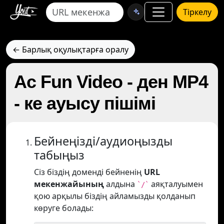
Тіркелу
← Барлық оқулықтарға оралу
Ac Fun Video - ден MP4
- ке ауысу пішімі
Бейнеңізді/аудиоңызды
табыңыз
Сіз біздің доменді бейненің
URL
мекенжайының
алдына
аяқталуымен
`/`
қою арқылы біздің айламызды қолданып
көруге болады: