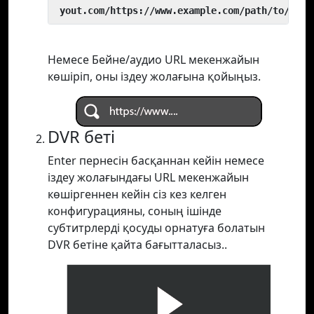
 yout.com/https://www.example.com/path/to/vide
Немесе Бейне/аудио URL мекенжайын
көшіріп, оны іздеу жолағына қойыңыз.
DVR беті
Enter пернесін басқаннан кейін немесе
іздеу жолағындағы URL мекенжайын
көшіргеннен кейін сіз кез келген
конфигурацияны, соның ішінде
субтитрлерді қосуды орнатуға болатын
DVR бетіне қайта бағытталасыз..