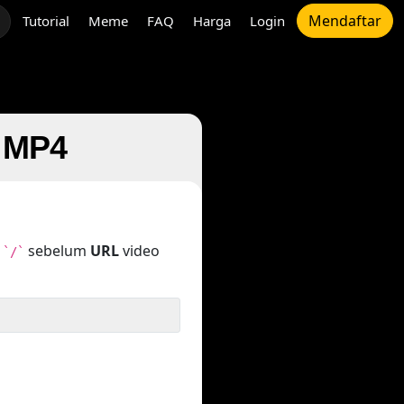
Mendaftar
Tutorial
Meme
FAQ
Harga
Login
e MP4
n
sebelum
URL
video
`/`