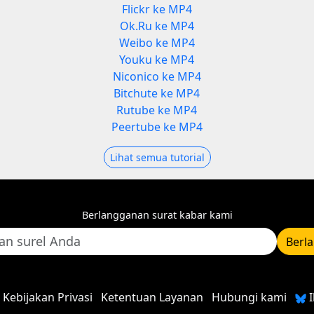
Flickr ke MP4
Ok.Ru ke MP4
Weibo ke MP4
Youku ke MP4
Niconico ke MP4
Bitchute ke MP4
Rutube ke MP4
Peertube ke MP4
Lihat semua tutorial
Berlangganan surat kabar kami
Berl
Kebijakan Privasi
Ketentuan Layanan
Hubungi kami
I