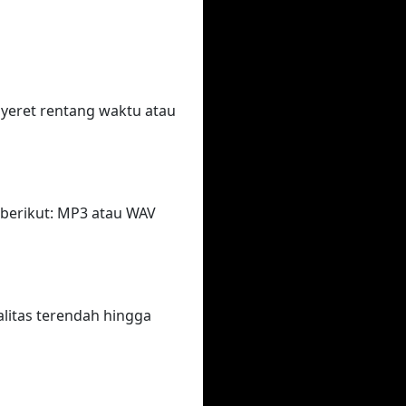
eret rentang waktu atau
berikut: MP3 atau WAV
litas terendah hingga