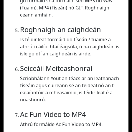
go formáid sna formáidí seo MP3 nó WAV
(Fuaim), MP4 (Físeán) nó GIF. Roghnaigh
ceann amháin.
Roghnaigh an caighdeán
Is féidir leat formáid do físeán / fuaime a
athrú i cáilíochtaí éagsúla, ó na caighdeáin is
ísle go dtí an caighdeán is airde.
Seiceáil Meiteashonraí
Scriobhálann Yout an téacs ar an leathanach
físeáin agus cuireann sé an teideal nó an t-
ealaíontóir a mheasaimid, is féidir leat é a
nuashonrú.
Ac Fun Video to MP4
Athrú formáide Ac Fun Video to MP4.