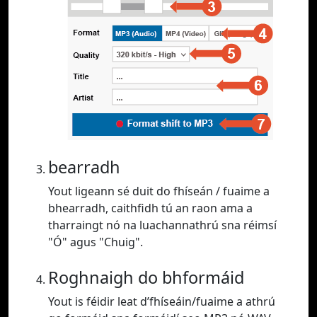
bearradh
Yout ligeann sé duit do fhíseán / fuaime a
bhearradh, caithfidh tú an raon ama a
tharraingt nó na luachannathrú sna réimsí
"Ó" agus "Chuig".
Roghnaigh do bhformáid
Yout is féidir leat d’fhíseáin/fuaime a athrú