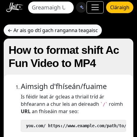
Cláraigh
← Ar ais go dtí gach ranganna teagaisc
How to format shift Ac
Fun Video to MP4
Aimsigh d'fhíseán/fuaime
Is féidir leat ár gcleas a thriail tríd ár
bhfearann a chur leis an deireadh
roimh
`/`
URL
an fhíseáin mar seo:
 you.com/ https://www.example.com/path/to/vide