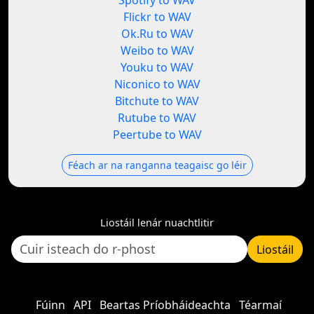
Spotify to WAV
Flickr to WAV
Ok.Ru to WAV
Weibo to WAV
Youku to WAV
Niconico to WAV
Bitchute to WAV
Rutube to WAV
Peertube to WAV
Féach ar na ranganna teagaisc go léir
Liostáil lenár nuachtlitir
Liostáil
Fúinn
API
Beartas Príobháideachta
Téarmaí