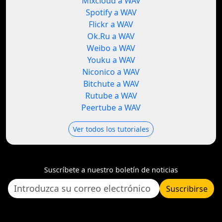
Mixcloud a WAV
Spotify a WAV
Flickr a WAV
Ok.Ru a WAV
Weibo a WAV
Youku a WAV
Niconico a WAV
Bitchute a WAV
Rutube a WAV
Peertube a WAV
Ver todos los tutoriales
Suscríbete a nuestro boletín de noticias
Suscribirse