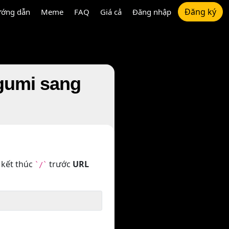
Đăng ký
ớng dẫn
Meme
FAQ
Giá cả
Đăng nhập
gumi sang
 kết thúc
trước
URL
`/`