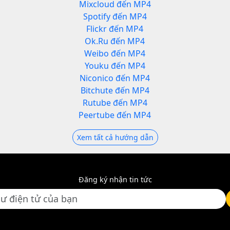
Mixcloud đến MP4
Spotify đến MP4
Flickr đến MP4
Ok.Ru đến MP4
Weibo đến MP4
Youku đến MP4
Niconico đến MP4
Bitchute đến MP4
Rutube đến MP4
Peertube đến MP4
Xem tất cả hướng dẫn
Đăng ký nhận tin tức