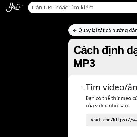
← Quay lại tất cả hướng dẫ
Cách định d
MP3
Tìm video/â
Bạn có thể thử mẹo củ
của video như sau:
 yout.com/https://w