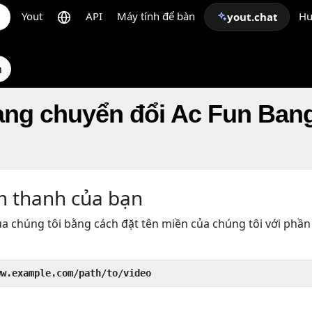
Yout
API
Máy tính để bàn
Hư
yout.chat
n
ạng chuyển đổi Ac Fun Ban
m thanh của bạn
a chúng tôi bằng cách đặt tên miền của chúng tôi với phần
ww.example.com/path/to/video