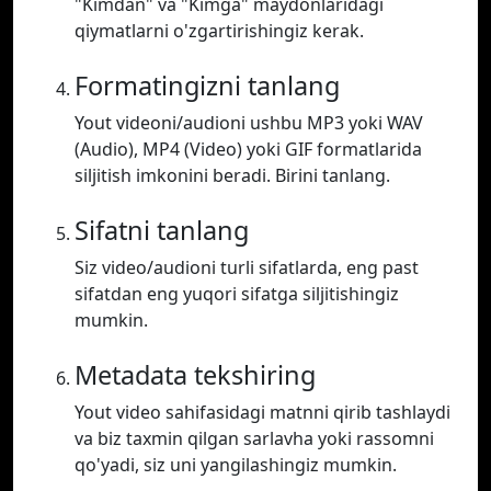
"Kimdan" va "Kimga" maydonlaridagi
qiymatlarni o'zgartirishingiz kerak.
Formatingizni tanlang
Yout videoni/audioni ushbu MP3 yoki WAV
(Audio), MP4 (Video) yoki GIF formatlarida
siljitish imkonini beradi. Birini tanlang.
Sifatni tanlang
Siz video/audioni turli sifatlarda, eng past
sifatdan eng yuqori sifatga siljitishingiz
mumkin.
Metadata tekshiring
Yout video sahifasidagi matnni qirib tashlaydi
va biz taxmin qilgan sarlavha yoki rassomni
qo'yadi, siz uni yangilashingiz mumkin.