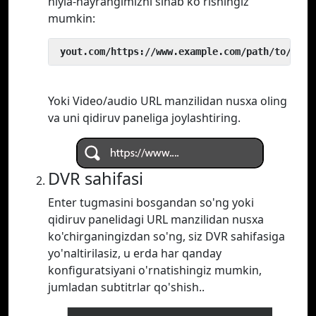
hiyla-nayrangimizni sinab ko'rishingiz
mumkin:
 yout.com/https://www.example.com/path/to/vide
Yoki Video/audio URL manzilidan nusxa oling
va uni qidiruv paneliga joylashtiring.
DVR sahifasi
Enter tugmasini bosgandan so'ng yoki
qidiruv panelidagi URL manzilidan nusxa
ko'chirganingizdan so'ng, siz DVR sahifasiga
yo'naltirilasiz, u erda har qanday
konfiguratsiyani o'rnatishingiz mumkin,
jumladan subtitrlar qo'shish..