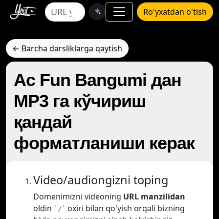
Ro'yxatdan o'tish
← Barcha darsliklarga qaytish
Ac Fun Bangumi дан
MP3 га кўчириш
қандай
форматланиши керак
Video/audiongizni toping
Domenimizni videoning
URL manzilidan
oldin
oxiri bilan qo'yish orqali bizning
`/`