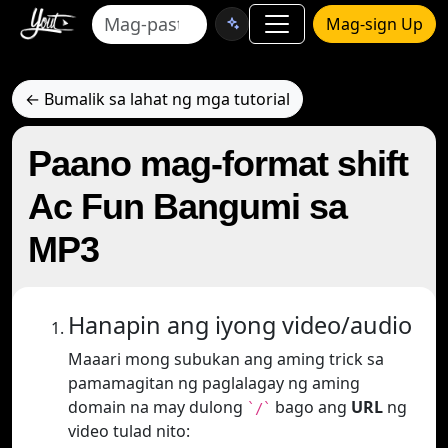
Mag-sign Up
← Bumalik sa lahat ng mga tutorial
Paano mag-format shift
Ac Fun Bangumi sa
MP3
Hanapin ang iyong video/audio
Maaari mong subukan ang aming trick sa
pamamagitan ng paglalagay ng aming
domain na may dulong
bago ang
URL
ng
`/`
video tulad nito: