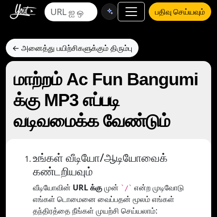
பதிவு செய்யவும்
← அனைத்து பயிற்சிகளுக்கும் திரும்பு
மாற்றம் Ac Fun Bangumi
க்கு MP3 எப்படி
வடிவமைக்க வேண்டும்
உங்கள் வீடியோ/ஆடியோவைக்
கண்டறியவும்
வீடியோவின்
URL க்கு
முன்
என்ற முடிவோடு
`/`
எங்கள் டொமைனை வைப்பதன் மூலம் எங்கள்
தந்திரத்தை நீங்கள் முயற்சி செய்யலாம்: