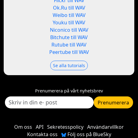
Flickr till WAV
Ok.Ru till WAV
Weibo till WAV
Youku till WAV
Niconico till WAV
Bitchute till WAV
Rutube till WAV
Peertube till WAV
Se alla tutorials
Prenumerera på vårt nyhetsbrev
Prenumerera
Om oss
API
Sekretesspolicy
Användarvillkor
Kontakta oss
Följ oss på BlueSky