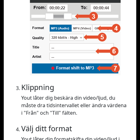
Klippning
Yout låter dig beskära din video/ljud, du
måste dra tidsintervallet eller ändra värdena
i "Från" och "Till" fälten.
Välj ditt format
Yout låter dig formatskifta din video/ljud i