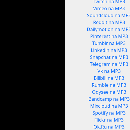
Twitch na MP3
Vimeo na MP3
Soundcloud na MP
Reddit na MP3
Dailymotion na MP
Pinterest na MP3
Tumblr na MP3
Linkedin na MP3
Snapchat na MP3
Telegram na MP3
Vk na MP3
Bilibili na MP3
Rumble na MP3
Odysee na MP3
Bandcamp na MP3
Mixcloud na MP3
Spotify na MP3
Flickr na MP3
Ok.Ru na MP3