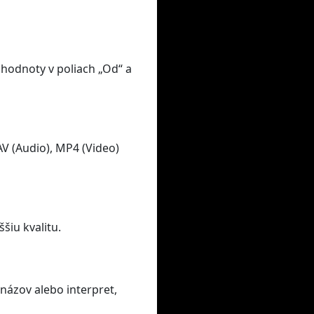
 hodnoty v poliach „Od“ a
V (Audio), MP4 (Video)
šiu kvalitu.
názov alebo interpret,