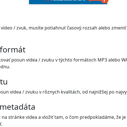
video / zvuk, musíte potiahnuť časový rozsah alebo zmeniť
 formát
ovať posun videa / zvuku v týchto formátoch MP3 alebo WA
ednu.
itu
n videa / zvuku v rôznych kvalitách, od najnižšej po najvyš
 metadáta
 na stránke videa a vložiť tam, o čom predpokladáme, že je 
ť.