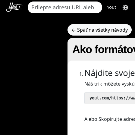
Yout
← Späť na všetky návody
Ako formáto
Nájdite svoj
Náš trik môžete vyskú
 yout.com/https://w
Alebo Skopírujte adre