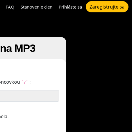
Zaregistrujte sa
FAQ
Stanovenie cien
Prihláste sa
 na MP3
koncovkou
:
`/`
ela.