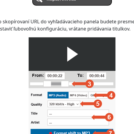
bo skopírovaní URL do vyhľadávacieho panela budete presm
taviť ľubovoľnú konfiguráciu, vrátane pridávania titulkov.