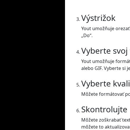
Výstrižok
Yout umožňuje orezať 
„Do“.
Vyberte svoj
Yout umožňuje formát
alebo GIF. Vyberte si j
Vyberte kval
Môžete formátovať posu
Skontrolujte
Môžete zoškrabať text
môžete to aktualizova