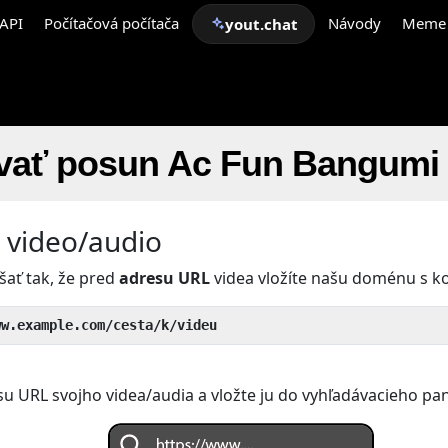
API
Počítačová počítača
Návody
Meme
yout.chat
vať posun Ac Fun Bangumi
e video/audio
šať tak, že pred
adresu URL
videa vložíte našu doménu s 
ww.example.com/cesta/k/videu
su URL svojho videa/audia a vložte ju do vyhľadávacieho pan