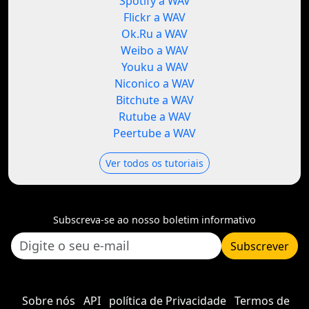
Spotify a WAV
Flickr a WAV
Ok.Ru a WAV
Weibo a WAV
Youku a WAV
Niconico a WAV
Bitchute a WAV
Rutube a WAV
Peertube a WAV
Ver todos os tutoriais
Subscreva-se ao nosso boletim informativo
Subscrever
Sobre nós
API
política de Privacidade
Termos de