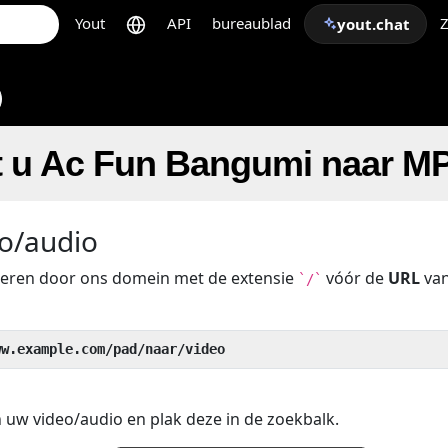
Yout
API
bureaublad
Z
yout.chat
t u Ac Fun Bangumi naar M
o/audio
beren door ons domein met de extensie
vóór de
URL
van
`/`
ww.example.com/pad/naar/video
 uw video/audio en plak deze in de zoekbalk.