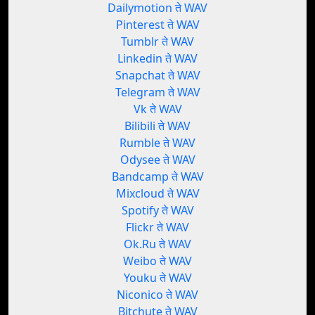
Dailymotion ते WAV
Pinterest ते WAV
Tumblr ते WAV
Linkedin ते WAV
Snapchat ते WAV
Telegram ते WAV
Vk ते WAV
Bilibili ते WAV
Rumble ते WAV
Odysee ते WAV
Bandcamp ते WAV
Mixcloud ते WAV
Spotify ते WAV
Flickr ते WAV
Ok.Ru ते WAV
Weibo ते WAV
Youku ते WAV
Niconico ते WAV
Bitchute ते WAV