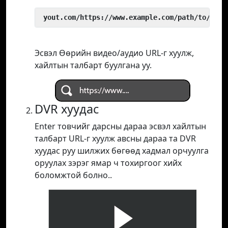
 yout.com/https://www.example.com/path/to/vide
Эсвэл Өөрийн видео/аудио URL-г хуулж,
хайлтын талбарт буулгана уу.
DVR хуудас
Enter товчийг дарсны дараа эсвэл хайлтын
талбарт URL-г хуулж авсны дараа та DVR
хуудас руу шилжих бөгөөд хадмал орчуулга
оруулах зэрэг ямар ч тохиргоог хийх
боломжтой болно..