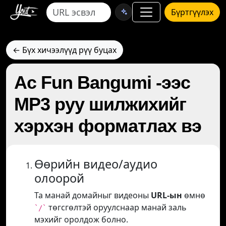
Бүртгүүлэх
← Бүх хичээлүүд рүү буцах
Ac Fun Bangumi -ээс
MP3 руу шилжихийг
хэрхэн форматлах вэ
Өөрийн видео/аудио
олоорой
Та манай домайныг видеоны
URL-ын
өмнө
төгсгөлтэй оруулснаар манай заль
`/`
мэхийг оролдож болно.