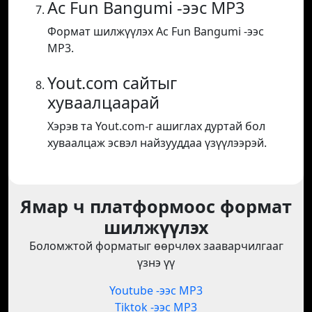
Ac Fun Bangumi -ээс MP3
Формат шилжүүлэх Ac Fun Bangumi -ээс
MP3.
Yout.com сайтыг
хуваалцаарай
Хэрэв та Yout.com-г ашиглах дуртай бол
хуваалцаж эсвэл найзууддаа үзүүлээрэй.
Ямар ч платформоос формат
шилжүүлэх
Боломжтой форматыг өөрчлөх зааварчилгааг
үзнэ үү
Youtube -ээс MP3
Tiktok -ээс MP3