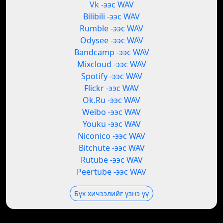
Vk -ээс WAV
Bilibili -ээс WAV
Rumble -ээс WAV
Odysee -ээс WAV
Bandcamp -ээс WAV
Mixcloud -ээс WAV
Spotify -ээс WAV
Flickr -ээс WAV
Ok.Ru -ээс WAV
Weibo -ээс WAV
Youku -ээс WAV
Niconico -ээс WAV
Bitchute -ээс WAV
Rutube -ээс WAV
Peertube -ээс WAV
Бүх хичээлийг үзнэ үү