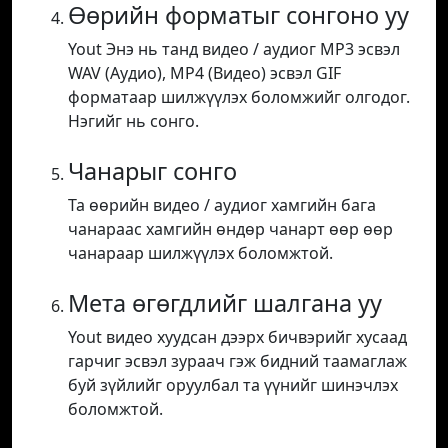
Өөрийн форматыг сонгоно уу
Yout Энэ нь танд видео / аудиог MP3 эсвэл
WAV (Аудио), MP4 (Видео) эсвэл GIF
форматаар шилжүүлэх боломжийг олгодог.
Нэгийг нь сонго.
Чанарыг сонго
Та өөрийн видео / аудиог хамгийн бага
чанараас хамгийн өндөр чанарт өөр өөр
чанараар шилжүүлэх боломжтой.
Мета өгөгдлийг шалгана уу
Yout видео хуудсан дээрх бичвэрийг хусаад
гарчиг эсвэл зураач гэж бидний таамаглаж
буй зүйлийг оруулбал та үүнийг шинэчлэх
боломжтой.