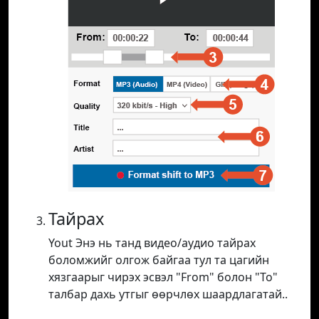
Тайрах
Yout Энэ нь танд видео/аудио тайрах
боломжийг олгож байгаа тул та цагийн
хязгаарыг чирэх эсвэл "From" болон "To"
талбар дахь утгыг өөрчлөх шаардлагатай..