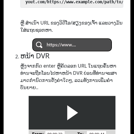
 yout.com/https://www.example.com/path/to/vide
ຫຼື ສຳເນົາ URL ຂອງວິດີໂອ/ສຽງຂອງເຈົ້າ ແລະວາງມັນ
ໃສ່ແຖບຊອກຫາ.
ຫນ້າ DVR
ຫຼັງຈາກກົດ enter ຫຼືຄັດລອກ URL ໃນແຖບຄົ້ນຫາ
ທ່ານຈະຖືກໂອນໄປຫາຫນ້າ DVR ບ່ອນທີ່ທ່ານຈະສາ
ມາດກໍານົດການຕັ້ງຄ່າໃດໆ, ລວມທັງການເພີ່ມຄໍາ
ບັນຍາຍ..