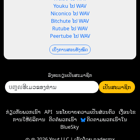
Youku ໄປ WAV
Niconico ໄປ WAV
Bitchute ໄປ WAV
Rutube ໄປ WAV
Peertube ໄປ WAV
ເບິ່ງການສອນທັງໝົດ
ລົງທະບຽນ​ເປັນ​ສະມາຊິກ
ເປັນ​ສະມາຊິກ
ກ່ຽວກັບພວກເຮົາ
API
ນະໂຍບາຍຄວາມເປັນສ່ວນຕົວ
ເງື່ອນໄຂ
ການໃຫ້ບໍລິການ
ຕິດຕໍ່ພວກເຮົາ
ຕິດຕາມພວກເຮົາໃນ
BlueSky
2026 Yout LLC
| ເຮັດໂດຍ
nadermx