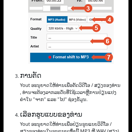
ການຕັດ
Yout ອະ​ນຸ​ຍາດ​ໃຫ້​ທ່ານ​ເພື່ອ​ຕັດ​ວິ​ດີ​ໂອ / ສຽງ​ຂອງ​ທ່ານ​
, ທ່ານ​ຈະ​ຕ້ອງ​ລາກ​ລະ​ດັບ​ທີ່​ໃຊ້​ເວ​ລາ​ຫຼື​ການ​ປ່ຽນ​ແປງ​
ຄ່າ​ໃນ "ຈາກ​" ແລະ "ໄປ​" ຊ່ອງ​ຂໍ້​ມູນ.
ເລືອກຮູບແບບຂອງທ່ານ
Yout ອະ​ນຸ​ຍາດ​ໃຫ້​ທ່ານ​ເພື່ອ​ປ່ຽນ​ຮູບ​ແບບ​ວິ​ດີ​ໂອ /
ສຽງ​ຂອງ​ທ່ານ​ໃນ​ຮູບ​ແບບ​ເຫຼົ່າ​ນີ້ MP3 ຫຼື WAV (ສຽງ​)​,