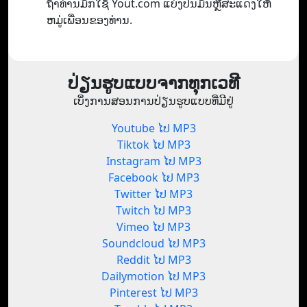
ຖ້າທ່ານມັກໃຊ້ Yout.com ແບ່ງປັນມັນຫຼືສະແດງໃຫ້
ຫມູ່ເພື່ອນຂອງທ່ານ.
ປ່ຽນຮູບແບບຈາກທຸກເວທີ
ເບິ່ງການສອນການປ່ຽນຮູບແບບທີ່ມີຢູ່
Youtube ໄປ MP3
Tiktok ໄປ MP3
Instagram ໄປ MP3
Facebook ໄປ MP3
Twitter ໄປ MP3
Twitch ໄປ MP3
Vimeo ໄປ MP3
Soundcloud ໄປ MP3
Reddit ໄປ MP3
Dailymotion ໄປ MP3
Pinterest ໄປ MP3