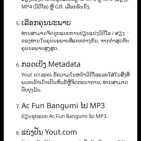
MP4 (ວິ​ດີ​ໂອ​) ຫຼື GIF​. ເລືອກອັນນຶ່ງ.
ເລືອກຄຸນນະພາບ
ທ່ານ​ສາ​ມາດ​ຈັດ​ຮູບ​ແບບ​ການ​ປ່ຽນ​ແປງ​ວິ​ດີ​ໂອ / ສຽງ​
ຂອງ​ທ່ານ​ໃນ​ຄຸນ​ນະ​ພາບ​ທີ່​ແຕກ​ຕ່າງ​ກັນ​, ຈາກ​ຕ​່​ໍາ​ສຸດ​ກັບ​
ຄຸນ​ນະ​ພາບ​ສູງ​ສຸດ​.
ກວດເບິ່ງ Metadata
Yout scrapes ຂໍ້ຄວາມໃນຫນ້າວິດີໂອແລະໃສ່ໃນສິ່ງທີ່
ພວກເຮົາເດົາເປັນຫົວຂໍ້ຫຼືຈິດຕະນາການ, ທ່ານສາມາດ
ປັບປຸງມັນ.
Ac Fun Bangumi ໄປ MP3
ປ່ຽນຮູບແບບ Ac Fun Bangumi ໄປ MP3.
ແບ່ງປັນ Yout.com