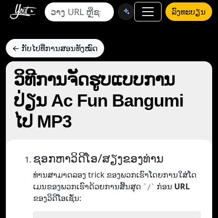
ລົງທະບຽນ
← ກັບໄປທີ່ການສອນທັງໝົດ
ວິທີການຈັດຮູບແບບການ
ປ່ຽນ Ac Fun Bangumi
ໄປ MP3
ຊອກຫາວິດີໂອ/ສຽງຂອງທ່ານ
ທ່ານສາມາດລອງ trick ຂອງພວກເຮົາໂດຍການໃສ່ໂດ
ເມນຂອງພວກເຮົາດ້ວຍການສິ້ນສຸດ
ກ່ອນ
URL
`/`
ຂອງວິດີໂອເຊັ່ນ: