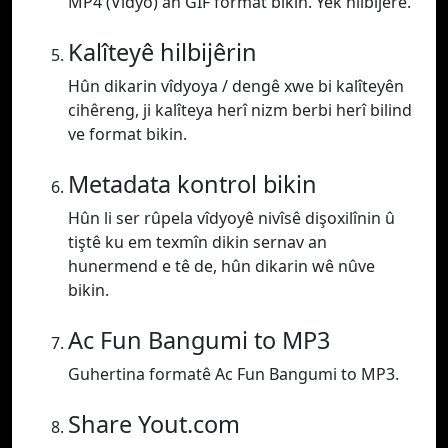
MP4 (Vîdyo) an GIF format bikin. Yek hilbijêre.
Kalîteyê hilbijêrin
Hûn dikarin vîdyoya / dengê xwe bi kalîteyên
cihêreng, ji kalîteya herî nizm berbi herî bilind
ve format bikin.
Metadata kontrol bikin
Hûn li ser rûpela vîdyoyê nivîsê dişoxilînin û
tiştê ku em texmîn dikin sernav an
hunermend e tê de, hûn dikarin wê nûve
bikin.
Ac Fun Bangumi to MP3
Guhertina formatê Ac Fun Bangumi to MP3.
Share Yout.com