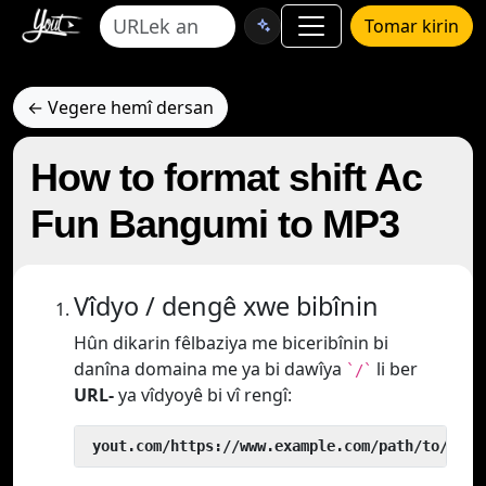
Tomar kirin
← Vegere hemî dersan
How to format shift Ac
Fun Bangumi to MP3
Vîdyo / dengê xwe bibînin
Hûn dikarin fêlbaziya me biceribînin bi
danîna domaina me ya bi dawîya
li ber
`/`
URL-
ya vîdyoyê bi vî rengî:
 yout.com/https://www.example.com/path/to/vide