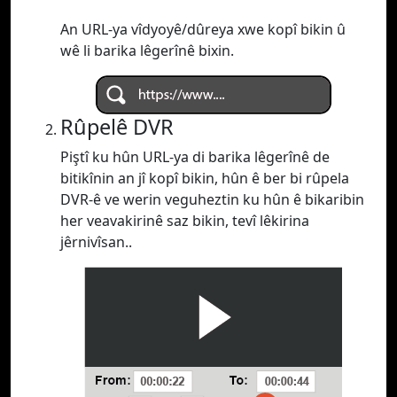
An URL-ya vîdyoyê/dûreya xwe kopî bikin û
wê li barika lêgerînê bixin.
Rûpelê DVR
Piştî ku hûn URL-ya di barika lêgerînê de
bitikînin an jî kopî bikin, hûn ê ber bi rûpela
DVR-ê ve werin veguheztin ku hûn ê bikaribin
her veavakirinê saz bikin, tevî lêkirina
jêrnivîsan..