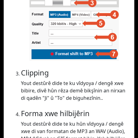
Clipping
Yout destûrê dide te ku vîdyoya / dengê xwe
bibire, divê hûn rêza demê bikşînin an nirxan
di qadên "Ji" û "To" de biguhezînin..
Forma xwe hilbijêrin
Yout destûrê dide te ku hûn vîdyoya / dengê
xwe di van formatan de MP3 an WAV (Audio),