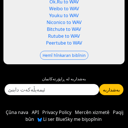
Ok.Ru to WAV
Weibo to WAV
Youku to WAV
Niconico to WAV
Bitchute to WAV
Rutube to WAV
Peertube to WAV
Hemî hînkaran bibînin
بەشداربە لە ڕاپۆرتەکانمان
بەشداربە
Çûna nava
API
Privacy Policy
Mercên xizmetê
Paqij
bûn
Li ser BlueSky me bişopînin