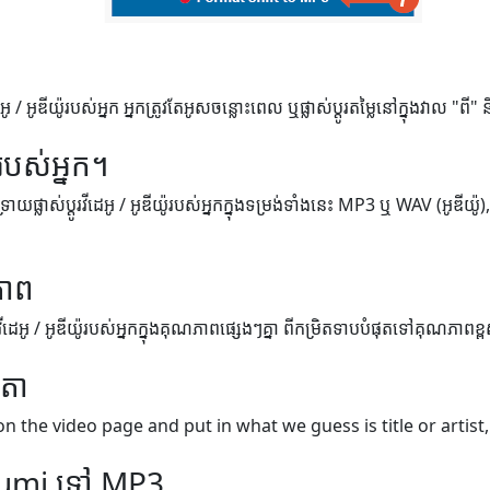
អូ / អូឌីយ៉ូរបស់អ្នក អ្នកត្រូវតែអូសចន្លោះពេល ឬផ្លាស់ប្តូរតម្លៃនៅក្នុងវាល "ពី"
របស់អ្នក។
់ទ្រាយផ្លាស់ប្តូរវីដេអូ / អូឌីយ៉ូរបស់អ្នកក្នុងទម្រង់ទាំងនេះ MP3 ឬ WAV (អូឌីយ៉
ភាព
្តូរវីដេអូ / អូឌីយ៉ូរបស់អ្នកក្នុងគុណភាពផ្សេងៗគ្នា ពីកម្រិតទាបបំផុតទៅគុណភាពខ្
េតា
on the video page and put in what we guess is title or artist,
umi ទៅ MP3