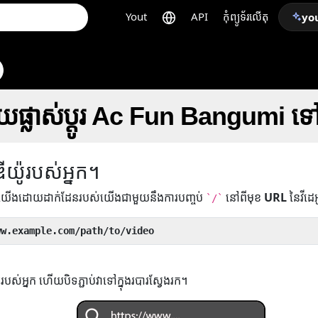
Yout
API
កុំព្យូទ័រលើតុ
yo
្រាយផ្លាស់ប្តូរ Ac Fun Bangumi 
ឌីយ៉ូរបស់អ្នក។
់យើងដោយដាក់ដែនរបស់យើងជាមួយនឹងការបញ្ចប់
នៅពីមុខ
URL
នៃវីដេ
`/`
ww.example.com/path/to/video
ូរបស់អ្នក ហើយបិទភ្ជាប់វាទៅក្នុងរបារស្វែងរក។