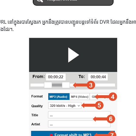
 URL នៅក្នុងរបារស្វែងរក អ្នកនឹងត្រូវបានបញ្ជូនបន្តទៅទំព័រ DVR ដែលអ្នក
ផងដែរ។.