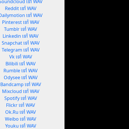
Soundcloud ទៅ WAV
Reddit ទៅ WAV
Dailymotion ទៅ WAV
Pinterest ទៅ WAV
Tumblr ទៅ WAV
Linkedin ទៅ WAV
Snapchat ទៅ WAV
Telegram ទៅ WAV
Vk ទៅ WAV
Bilibili ទៅ WAV
Rumble ទៅ WAV
Odysee ទៅ WAV
Bandcamp ទៅ WAV
Mixcloud ទៅ WAV
Spotify ទៅ WAV
Flickr ទៅ WAV
Ok.Ru ទៅ WAV
Weibo ទៅ WAV
Youku ទៅ WAV