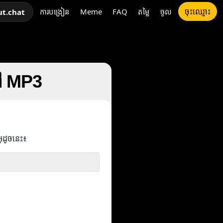
ចុះឈ្មោះ
ការបង្រៀន
Meme
FAQ
តម្លៃ
ចូល
ut.chat
ទៅ MP3
អូដូចនេះ៖