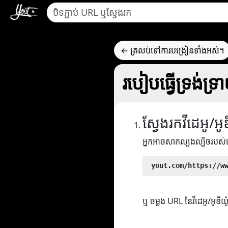
← ត្រលប់ទៅការបង្រៀនទាំងអស់។
របៀបធ្វើទ្រង់ទ
ស្វែងរកវីដេអូ/អូ
អ្នកអាចសាកល្បងល្បិចរបស
 yout.com/https://w
ឬ ចម្លង URL នៃវីដេអូ/អូឌីយ៉