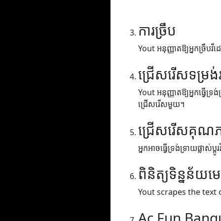
ការច្រឹប
Yout អនុញ្ញាតឱ្យអ្នកច្រឹបវីដេ
ជ្រើសរើសទម្រង់
Yout អនុញ្ញាតឱ្យអ្នកធ្វើទ្រង
ជ្រើសរើសមួយ។
ជ្រើសរើសគុណ
អ្នកអាចធ្វើទ្រង់ទ្រាយផ្លាស់ប
ពិនិត្យទិន្នន័យម
Yout scrapes the text 
Ac Fun Bang