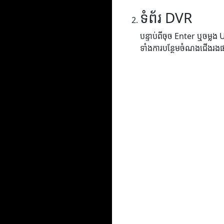
ទំព័រ DVR
បន្ទាប់ពីចុច Enter ឬចម្លង
ទាំងការបន្ថែមចំណងជើងរង