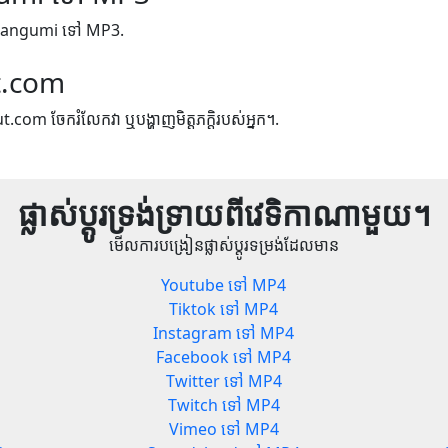
Fun Bangumi ទៅ MP3.
t.com
ut.com ចែករំលែកវា ឬបង្ហាញមិត្តភក្តិរបស់អ្នក។.
ផ្លាស់ប្តូរទ្រង់ទ្រាយពីវេទិកាណាមួយ។
មើលការបង្រៀនផ្លាស់ប្តូរទម្រង់ដែលមាន
Youtube ទៅ MP4
Tiktok ទៅ MP4
Instagram ទៅ MP4
Facebook ទៅ MP4
Twitter ទៅ MP4
Twitch ទៅ MP4
Vimeo ទៅ MP4