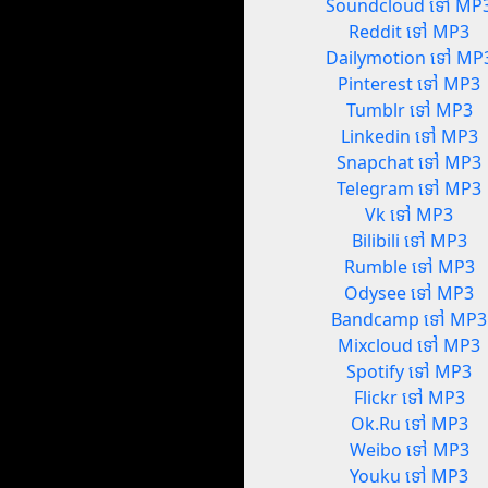
Soundcloud ទៅ MP
Reddit ទៅ MP3
Dailymotion ទៅ MP
Pinterest ទៅ MP3
Tumblr ទៅ MP3
Linkedin ទៅ MP3
Snapchat ទៅ MP3
Telegram ទៅ MP3
Vk ទៅ MP3
Bilibili ទៅ MP3
Rumble ទៅ MP3
Odysee ទៅ MP3
Bandcamp ទៅ MP3
Mixcloud ទៅ MP3
Spotify ទៅ MP3
Flickr ទៅ MP3
Ok.Ru ទៅ MP3
Weibo ទៅ MP3
Youku ទៅ MP3