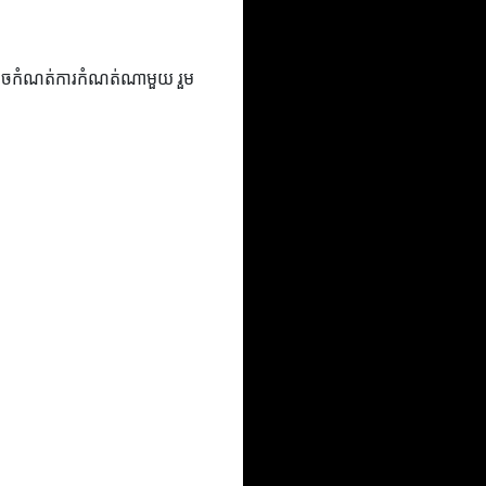
នឹងអាចកំណត់ការកំណត់ណាមួយ រួម