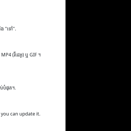
 និង "ទៅ".
ូ), MP4 (វីដេអូ) ឬ GIF ។
ពស់បំផុត។.
 you can update it.