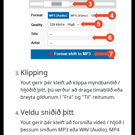
Klipping
Yout gerir þér kleift að klippa myndbandið /
hljóðið þitt, þú verður að draga tímabilið eða
breyta gildunum í "Frá" og "Til" reitunum.
Veldu sniðið þitt
Yout gerir þér kleift að forsníða vídeó / hljóð í
þessum sniðum MP3 eða WAV (Audio), MP4