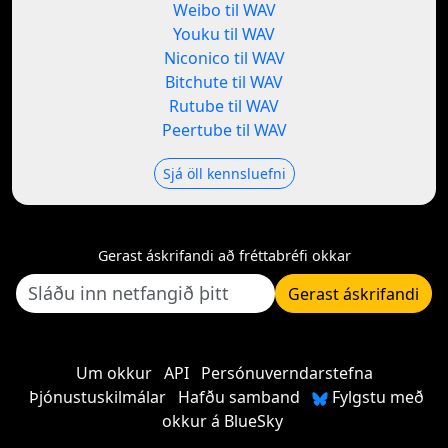
Weibo til WAV
Youku til WAV
Niconico til WAV
Bitchute til WAV
Rutube til WAV
Peertube til WAV
Sjá öll kennsluefni
Gerast áskrifandi að fréttabréfi okkar
Gerast áskrifandi
Um okkur
API
Persónuverndarstefna
Þjónustuskilmálar
Hafðu samband
Fylgstu með
okkur á BlueSky