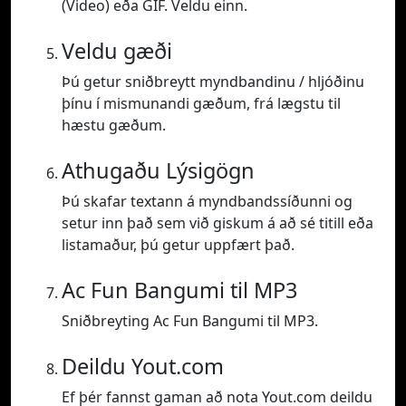
(Video) eða GIF. Veldu einn.
Veldu gæði
Þú getur sniðbreytt myndbandinu / hljóðinu
þínu í mismunandi gæðum, frá lægstu til
hæstu gæðum.
Athugaðu Lýsigögn
Þú skafar textann á myndbandssíðunni og
setur inn það sem við giskum á að sé titill eða
listamaður, þú getur uppfært það.
Ac Fun Bangumi til MP3
Sniðbreyting Ac Fun Bangumi til MP3.
Deildu Yout.com
Ef þér fannst gaman að nota Yout.com deildu