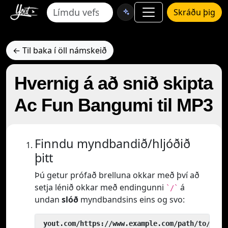
Skráðu þig
← Til baka í öll námskeið
Hvernig á að snið skipta
Ac Fun Bangumi til MP3
Finndu myndbandið/hljóðið
þitt
Þú getur prófað brelluna okkar með því að
setja lénið okkar með endingunni
á
`/`
undan
slóð
myndbandsins eins og svo:
 yout.com/https://www.example.com/path/to/vide