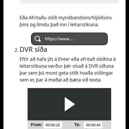
Eða Afritaðu slóð myndbandsins/hljóðsins
þíns og límdu það inn í leitarstikuna.
DVR síða
Eftir að hafa ýtt á Enter eða afritað slóðina á
leitarstikuna verður þér vísað á DVR síðuna
þar sem þú munt geta stillt hvaða stillingar
sem er, þar á meðal að bæta við texta.