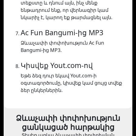
տեքստը և դնում այն, ինչ մենք
ենթադրում ենք, որ վերնագիր կամ
նկարիչ է, կարող եք թարմացնել այն.
Ac Fun Bangumi-ից MP3
Ձևաչափի փոփոխություն Ac Fun
Bangumi-ից MP3.
Կիսվեք Yout.com-ով
Եթե ձեզ դուր եկավ Yout.com-ի
օգտագործումը, կիսվեք կամ ցույց տվեք
ձեր ընկերներին.
Ձևաչափի փոփոխություն
ցանկացած հարթակից
Տեսեք առկա ձևաչափի փոփոխման