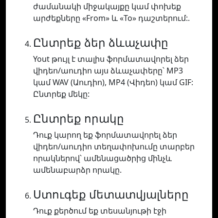
ժամանակի միջակայքը կամ փոխեք
արժեքները «From» և «To» դաշտերում:.
Ընտրեք ձեր ձևաչափը
Yout թույլ է տալիս ֆորմատավորել ձեր
վիդեո/աուդիո այս ձևաչափերը՝ MP3
կամ WAV (Աուդիո), MP4 (Վիդեո) կամ GIF:
Ընտրեք մեկը:
Ընտրեք որակը
Դուք կարող եք ֆորմատավորել ձեր
վիդեո/աուդիո տեղափոխումը տարբեր
որակներով՝ ամենացածրից մինչև
ամենաբարձր որակը.
Ստուգեք մետատվյալները
Դուք քերծում եք տեսանյութի էջի