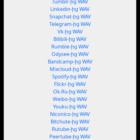
Tumblr-ից WAV
Linkedin-ից WAV
Snapchat-ից WAV
Telegram-ից WAV
Vk-ից WAV
Bilibili-ից WAV
Rumble-ից WAV
Odysee-ից WAV
Bandcamp-ից WAV
Mixcloud-ից WAV
Spotify-ից WAV
Flickr-ից WAV
Ok.Ru-ից WAV
Weibo-ից WAV
Youku-ից WAV
Niconico-ից WAV
Bitchute-ից WAV
Rutube-ից WAV
Peertube-ից WAV