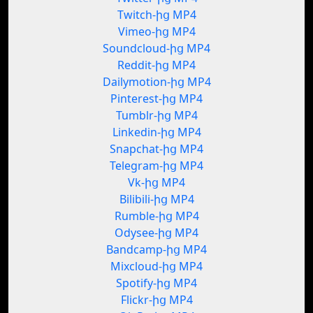
Twitch-ից MP4
Vimeo-ից MP4
Soundcloud-ից MP4
Reddit-ից MP4
Dailymotion-ից MP4
Pinterest-ից MP4
Tumblr-ից MP4
Linkedin-ից MP4
Snapchat-ից MP4
Telegram-ից MP4
Vk-ից MP4
Bilibili-ից MP4
Rumble-ից MP4
Odysee-ից MP4
Bandcamp-ից MP4
Mixcloud-ից MP4
Spotify-ից MP4
Flickr-ից MP4