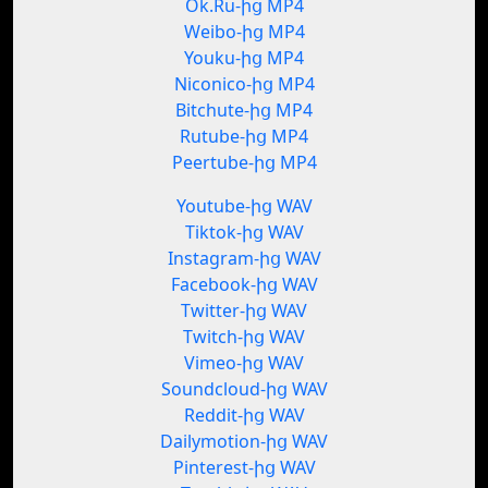
Ok.Ru-ից MP4
Weibo-ից MP4
Youku-ից MP4
Niconico-ից MP4
Bitchute-ից MP4
Rutube-ից MP4
Peertube-ից MP4
Youtube-ից WAV
Tiktok-ից WAV
Instagram-ից WAV
Facebook-ից WAV
Twitter-ից WAV
Twitch-ից WAV
Vimeo-ից WAV
Soundcloud-ից WAV
Reddit-ից WAV
Dailymotion-ից WAV
Pinterest-ից WAV