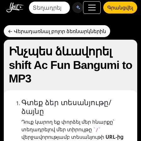
Գրանցվել
← Վերադառնալ բոլոր ձեռնարկներին
Ինչպես ձևավորել
shift Ac Fun Bangumi to
MP3
Գտեք ձեր տեսանյութը/
ձայնը
Դուք կարող եք փորձել մեր հնարքը՝
տեղադրելով մեր տիրույթը
`/`
վերջավորությամբ տեսանյութի
URL-ից