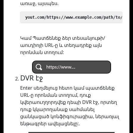
առաջ, այսպես.
 yout.com/https://www.example.com/path/to/vide
Կամ Պատճենեք ձեր տեսանյութի/
աուդիոյի URL-ը և տեղադրեք այն
որոնման տողում:
DVR էջ
Enter սեղմելուց հետո կամ պատճենեք
URL-ը որոնման տողում, դուք
կվերաուղղորդվեք դեպի DVR էջ, որտեղ
դուք կկարողանաք սահմանել
ցանկացած կոնֆիգուրացիա, ներառյալ
ենթագրեր ավելացնելը:.