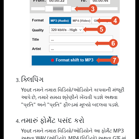
ક્લિપિંગ
Yout તમને તમારા વિડિયો/ઓડિયોને કાપવાની મંજૂરી
આપે છે, તમારે સમય શ્રેણીને ખેંચવી પડશે અથવા
"પ્રતિ" અને "પ્રતિ" ફીલ્ડમાં મૂલ્યો બદલવા પડશે.
તમારું ફોર્મેટ પસંદ કરો
Yout તમને તમારા વિડિયો/ઓડિયોને આ ફોર્મેટ MP3
અથવા WAV (ઑડિયો), MP4 (વિડિયો) અથવા GIF માં