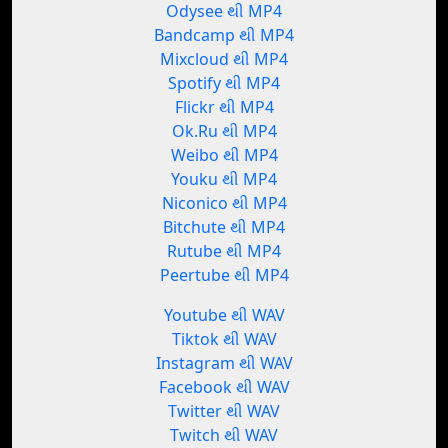
Odysee થી MP4
Bandcamp થી MP4
Mixcloud થી MP4
Spotify થી MP4
Flickr થી MP4
Ok.Ru થી MP4
Weibo થી MP4
Youku થી MP4
Niconico થી MP4
Bitchute થી MP4
Rutube થી MP4
Peertube થી MP4
Youtube થી WAV
Tiktok થી WAV
Instagram થી WAV
Facebook થી WAV
Twitter થી WAV
Twitch થી WAV