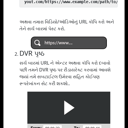
 yout.com/https://www.example.com/path/to/vide
અથવા તમારા વિડિયો/ઑડિઓનું URL કૉપિ કરો અને
તેને સર્ચ બારમાં પેસ્ટ કરો.
DVR પૃષ્ઠ
સર્ચ બારમાં URL ને એન્ટર અથવા કૉપિ કરો દબાવો
પછી તમને DVR પૃષ્ઠ પર રીડાયરેક્ટ કરવામાં આવશે
જ્યાં તમે સબટાઈટલ ઉમેરવા સહિત કોઈપણ
રૂપરેખાંકન સેટ કરી શકશો..