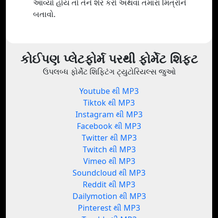
આવ્યો હોય તો તેને શેર કરો અથવા તમારા મિત્રોને
બતાવો.
કોઈપણ પ્લેટફોર્મ પરથી ફોર્મેટ શિફ્ટ
ઉપલબ્ધ ફોર્મેટ શિફ્ટિંગ ટ્યુટોરિયલ્સ જુઓ
Youtube થી MP3
Tiktok થી MP3
Instagram થી MP3
Facebook થી MP3
Twitter થી MP3
Twitch થી MP3
Vimeo થી MP3
Soundcloud થી MP3
Reddit થી MP3
Dailymotion થી MP3
Pinterest થી MP3