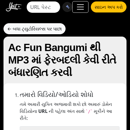
સાઇન અપ કરો
← બધા ટ્યુટોરિયલ્સ પર પાછા
Ac Fun Bangumi થી
MP3 માં ફેરબદલી કેવી રીતે
બંધારણિત કરવી
તમારો વિડિયો/ઓડિયો શોધો
તમે અમારી યુક્તિ અજમાવી શકો છો અમારું ડોમેન
વિડિયોના
URL
ની પહેલા અંત સાથે
મૂકીને આ
`/`
રીતે: