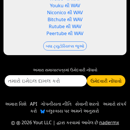
Youku થી WAV
Niconico થી WAV
Bitchute થી WAV
Rutube થી WAV
Peertube થી WAV
બધા ટ્યુટોરિયલ્સ જુઓ
અમારા સમાચારપત્રમાં ઉમેદવારી નોંધાવો
ઉમેદવારી નોંધાવો
અમારા વિશે
API
ગોપનીયતા નીતિ
સેવાની શરતો
અમારો સંપર્ક
કરો
બ્લુસ્કાય પર અમને અનુસરો
2026 Yout LLC
| દ્વારા કરવામાં આવેલ છે
nadermx