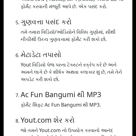
ફોર્મેટ કરવાની મંજૂરી આપે છે. એક પસંદ કરો.
ગુણવત્તા પસંદ કરો
તમે તમારા વિડિયો/ઓડિયોને વિવિધ ગુણોમાં, સૌથી
નીચીથી ઉચ્ચ ગુણવત્તામાં ફોર્મેટ કરી શકો છો.
મેટાડેટા તપાસો
Yout વિડિયો પેજ પરના ટેક્સ્ટને સ્ક્રેપ કરે છે અને
અમને લાગે છે કે શીર્ષક અથવા કલાકાર શું છે, તમે તેને
અપડેટ કરી શકો છો.
Ac Fun Bangumi થી MP3
ફોર્મેટ શિફ્ટ Ac Fun Bangumi થી MP3.
Yout.com શેર કરો
જો તમને Yout.com નો ઉપયોગ કરવાનો આનંદ