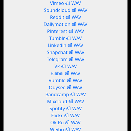
Vimeo થી WAV
Soundcloud થી WAV
Reddit થી WAV
Dailymotion થી WAV
Pinterest થી WAV
Tumblr થી WAV
Linkedin થી WAV
Snapchat થી WAV
Telegram થી WAV
Vk થી WAV
Bilibili થી WAV
Rumble થી WAV
Odysee થી WAV
Bandcamp થી WAV
Mixcloud થી WAV
Spotify થી WAV
Flickr થી WAV
Ok.Ru થી WAV
Weibo થી WAV