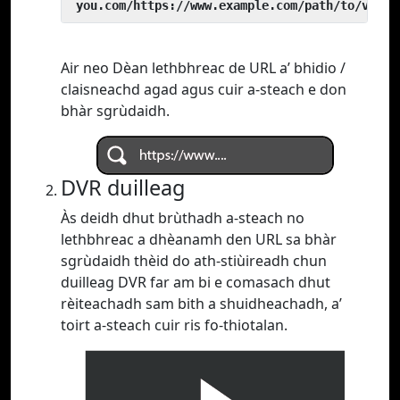
 you.com/https://www.example.com/path/to/video
Air neo Dèan lethbhreac de URL a’ bhidio /
claisneachd agad agus cuir a-steach e don
bhàr sgrùdaidh.
DVR duilleag
Às deidh dhut brùthadh a-steach no
lethbhreac a dhèanamh den URL sa bhàr
sgrùdaidh thèid do ath-stiùireadh chun
duilleag DVR far am bi e comasach dhut
rèiteachadh sam bith a shuidheachadh, a’
toirt a-steach cuir ris fo-thiotalan.