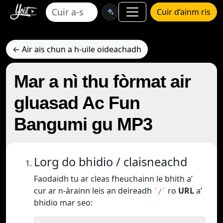
Cuir d’ainm ris
← Air ais chun a h-uile oideachadh
Mar a nì thu fòrmat air
gluasad Ac Fun
Bangumi gu MP3
Lorg do bhidio / claisneachd
Faodaidh tu ar cleas fheuchainn le bhith a’
cur ar n-àrainn leis an deireadh
ro
URL
a’
`/`
bhidio mar seo: