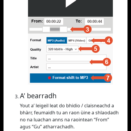
A' bearradh
Yout a’ leigeil leat do bhidio / claisneachd a
bhàrr, feumaidh tu an raon ùine a shlaodadh
no na luachan anns na raointean “From”
agus “Gu” atharrachadh.