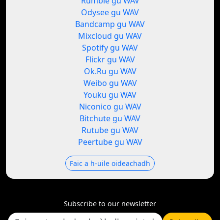
Rumble gu WAV
Odysee gu WAV
Bandcamp gu WAV
Mixcloud gu WAV
Spotify gu WAV
Flickr gu WAV
Ok.Ru gu WAV
Weibo gu WAV
Youku gu WAV
Niconico gu WAV
Bitchute gu WAV
Rutube gu WAV
Peertube gu WAV
Faic a h-uile oideachadh
Subscribe to our newsletter