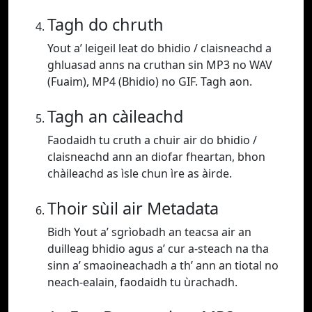
Tagh do chruth
Yout a’ leigeil leat do bhidio / claisneachd a
ghluasad anns na cruthan sin MP3 no WAV
(Fuaim), MP4 (Bhidio) no GIF. Tagh aon.
Tagh an càileachd
Faodaidh tu cruth a chuir air do bhidio /
claisneachd ann an diofar fheartan, bhon
chàileachd as ìsle chun ìre as àirde.
Thoir sùil air Metadata
Bidh Yout a’ sgrìobadh an teacsa air an
duilleag bhidio agus a’ cur a-steach na tha
sinn a’ smaoineachadh a th’ ann an tiotal no
neach-ealain, faodaidh tu ùrachadh.